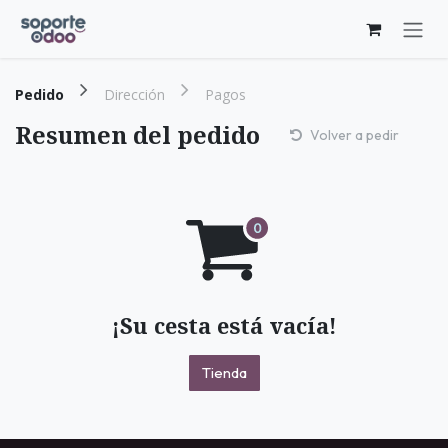
Ir al contenido
Pedido
Dirección
Pagos
Resumen del pedido
Volver a pedir
¡Su cesta está vacía!
Tienda