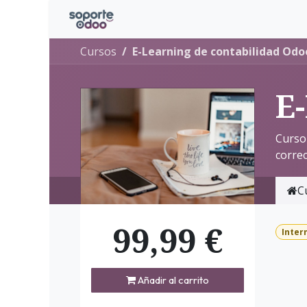
Ir al contenido
Inicio
Tienda
Eventos
Noti
Cursos
E-Learning de contabilidad Odo
E
Curso 
corre
C
99,99
€
Inter
Añadir al carrito