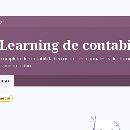
cias
Quiénes somos
Contacto
o
-Learning de contab
completo de contabilidad en odoo con manuales, videotutori
ctamente odoo
urso
medio