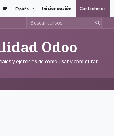
Iniciar sesión
Contáctenos
Español
ilidad Odoo
ales y ejercicios de como usar y configurar