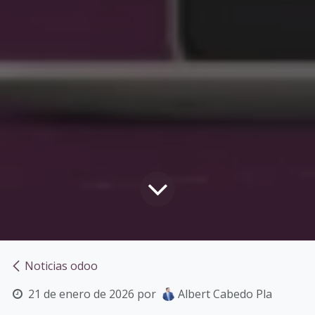
Noticias odoo
21 de enero de 2026
por
Albert Cabedo Pla